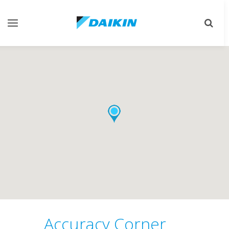
تبديل
تبديل
البحث
التنقل
Accuracy Corner